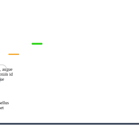



a, augue
 enim id

que
ellus
met