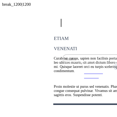
ETIAM
VENENATI
Curabitur cursus, sapien non facilisis port
leo ultrices mauris, sit amet dictum libero
mi. Quisque laoreet orci eu turpis sceleris
condimentum.
Recherche
avancée
Proin molestie ut purus sed venenatis. Phas
congue consequat pulvinar. Vivamus sit a
sagittis eros. Suspendisse potenti.