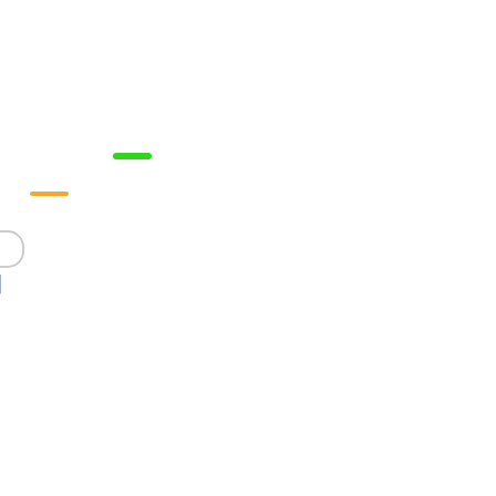



