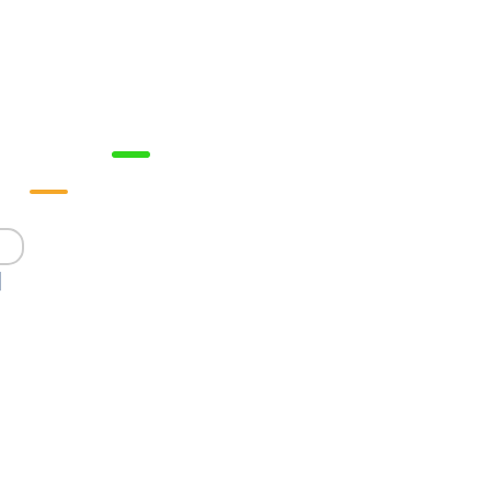



