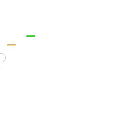



