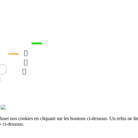







er nos cookies en cliquant sur les boutons ci-dessous. Un refus ne limit
» ci-dessous.