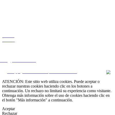
VENTAS
RENTAS
 que busca?
lstate@yahoo.com.mx
CRM y páginas inmobiliarias por eGO Real Estate
ATENCIÓN: Este sitio web utiliza cookies. Puede aceptar o
rechazar nuestras cookies haciendo clic en los botones a
continuación. Un rechazo no limitará su experiencia como visitante.
Obtenga más información sobre el uso de cookies haciendo clic en
el botón "Más información" a continuación.
Aceptar
Rechazar