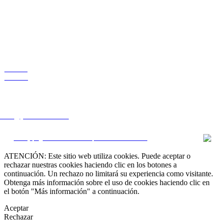
VENTAS
RENTAS
 que busca?
lstate@yahoo.com.mx
CRM y páginas inmobiliarias por eGO Real Estate
ATENCIÓN: Este sitio web utiliza cookies. Puede aceptar o
rechazar nuestras cookies haciendo clic en los botones a
continuación. Un rechazo no limitará su experiencia como visitante.
Obtenga más información sobre el uso de cookies haciendo clic en
el botón "Más información" a continuación.
Aceptar
Rechazar