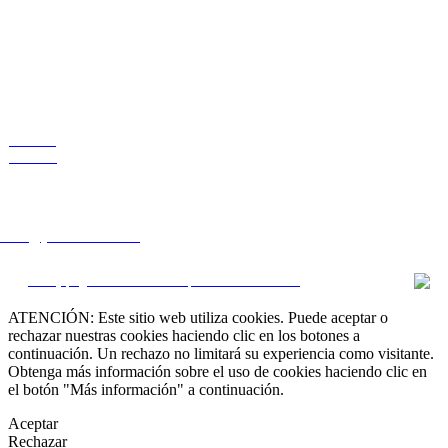
VENTAS
RENTAS
 que busca?
lstate@yahoo.com.mx
CRM y páginas inmobiliarias por eGO Real Estate
ATENCIÓN: Este sitio web utiliza cookies. Puede aceptar o
rechazar nuestras cookies haciendo clic en los botones a
continuación. Un rechazo no limitará su experiencia como visitante.
Obtenga más información sobre el uso de cookies haciendo clic en
el botón "Más información" a continuación.
Aceptar
Rechazar